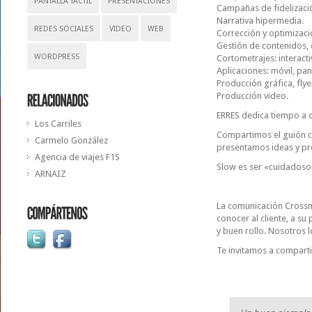
PANTALLA TÁCTIL
PRESENTACIONES
Campañas de fidelizaci
Narrativa hipermedia.
REDES SOCIALES
VIDEO
WEB
Corrección y optimizac
Gestión de contenidos, 
WORDPRESS
Cortometrajes: interact
Aplicaciones: móvil, pant
Producción gráfica, flyer
Producción video.
ERRES dedica tiempo a 
Los Carriles
Compartimos el guión c
Carmelo González
presentamos ideas y pro
Agencia de viajes F1S
Slow es ser «cuidadoso»
ARNAIZ
La comunicación Crossme
conocer al cliente, a su
y buen rollo. Nosotros 
Te invitamos a comparti