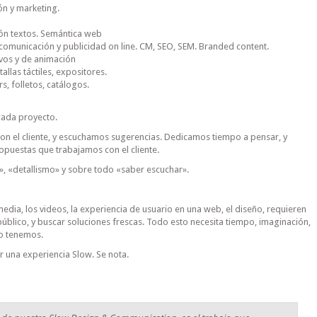
ón y marketing.
ión textos. Semántica web
comunicación y publicidad on line. CM, SEO, SEM. Branded content.
ivos y de animación
allas táctiles, expositores.
s, folletos, catálogos.
cada proyecto.
on el cliente, y escuchamos sugerencias. Dedicamos tiempo a pensar, y
puestas que trabajamos con el cliente.
, «detallismo» y sobre todo «saber escuchar».
dia, los videos, la experiencia de usuario en una web, el diseño, requieren
 público, y buscar soluciones frescas. Todo esto necesita tiempo, imaginación,
lo tenemos.
r una experiencia Slow. Se nota.