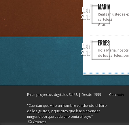
Realizan ustedes ex
carteles?
Gracias
Hola María, nosotr
de los carteles, p
Erres proyectos digitales S.L.U. | Desde 1999
Cercanía
"Cuentan que vino un hombre vendiendo el libro
de los gustos, y que tuvo que irse sin vender
ninguno porque cada uno tenía el suyo"
Tía Dolores