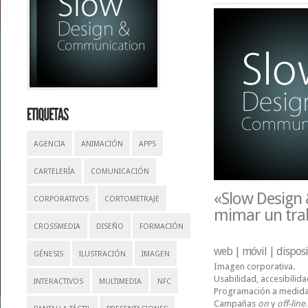
AGENCIA
ANIMACIÓN
APPS
CARTELERÍA
COMUNICACIÓN
«Slow Design
CORPORATIVOS
CORTOMETRAJE
mimar un tra
CROSSMEDIA
DISEÑO
FORMACIÓN
web | móvil | disposit
GÉNESIS
ILUSTRACIÓN
IMAGEN
Imagen corporativa.
Usabilidad, accesibilid
INTERACTIVOS
MULTIMEDIA
NFC
Programación a medida 
Campañas
on
y
off-line
.