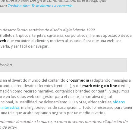
de nuestro Slow Design & Communication, es el trabajo que
para
Toshiba Aire. Te invitamos a concerlo.
desarrollando servicios de diseño digital desde 1999.
(folletos, trípticos, tarjetas, cartelería, corporativos), hemos apostado desde
 web
que encanten al cliente y motiven al usuario. Para que una web sea
verla, y ser fácil de navegar.
cación.
 en el divertido mundo del contenido
crossmedia
(adaptando mensajes a
acando la red desde diferentes frentes…), y del
marketing on line
(redes,
imación como recurso narrativo, contenidos branded content*), y seguimos
 en los sitios web con gestor para el cliente, la narrativa digital,
ncional, la usabilidad, posicionamiento SEO y SEM, videos virales,
videos
 interactiva
, mailing, boletines de suscripción… Todo lo necesario para tener
ar una tela que acabe captando negocio por un medio o varios.
ntenido vinculado a la marca, o como lo vemos nosotros: «Captación de
 de arte».