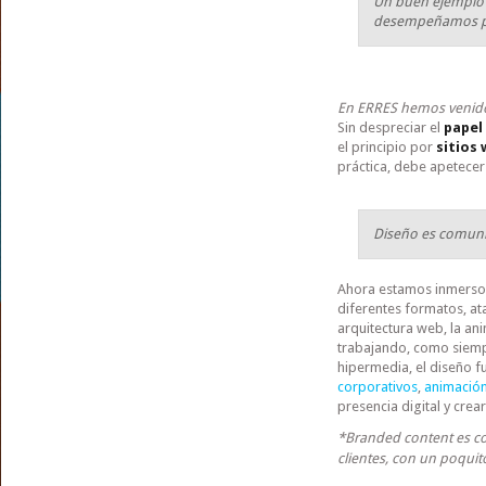
Un buen ejemplo 
desempeñamos 
En ERRES hemos venido 
Sin despreciar el
papel
el principio por
sitios
práctica, debe apetecer 
Diseño es comuni
Ahora estamos inmersos
diferentes formatos, at
arquitectura web, la an
trabajando, como siempre
hipermedia, el diseño fu
corporativos
,
animación
presencia digital y cre
*Branded content es co
clientes, con un poquito