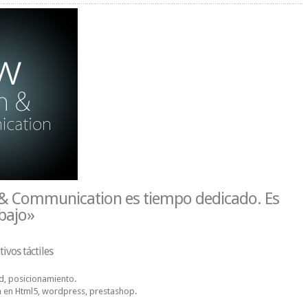
 & Communication es tiempo dedicado. Es
bajo»
ivos táctiles
ad, posicionamiento.
en Html5, wordpress, prestashop.