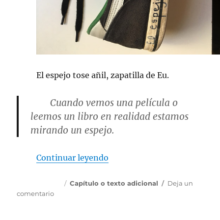
El espejo tose añil, zapatilla de Eu.
Cuando vemos una película o
leemos un libro en realidad estamos
mirando un espejo.
««Eu» suele escribir en
Continuar leyendo
Publicado
Categorías
11 marzo, 2017
Capítulo o texto adicional
Deja un
el
en
comentario
«Eu»
suele