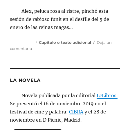
Alex, peluca rosa al ristre, pinchó esta
sesión de rabioso funk en el desfile del 5 de
enero de las reinas magas…
Publicado
Categorías
3 enero, 2015
Capítulo o texto adicional
Deja un
el
en
comentario
sesionmusical_desfilereinasmagas
LA NOVELA
Novela publicada por la editorial
LcLibros.
Se presentó el 16 de noviembre 2019 en el
festival de cine y palabra:
CIBRA
y el 28 de
noviembre en D Picnic, Madrid.