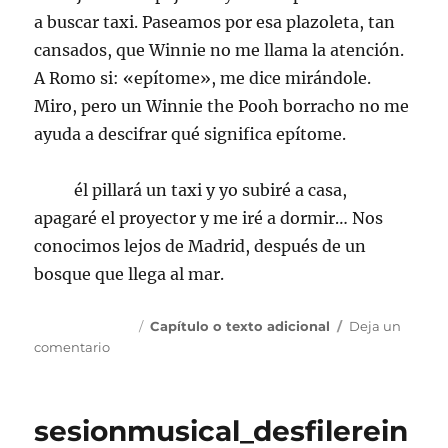
a buscar taxi. Paseamos por esa plazoleta, tan
cansados, que Winnie no me llama la atención.
A Romo si: «epítome», me dice mirándole.
Miro, pero un Winnie the Pooh borracho no me
ayuda a descifrar qué significa epítome.
él pillará un taxi y yo subiré a casa,
apagaré el proyector y me iré a dormir… Nos
conocimos lejos de Madrid, después de un
bosque que llega al mar.
Publicado
Categorías
22 febrero, 2015
Capítulo o texto adicional
Deja un
el
en
comentario
[la
plazoleta]
sesionmusical_desfilerein