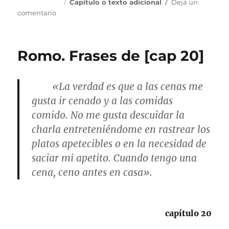
Publicado
Categorías
8 enero, 2016
Capítulo o texto adicional
Deja un
el
en
comentario
[cap
89]
Romo. Frases de [cap 20]
«La verdad es que a las cenas me
gusta ir cenado y a las comidas
comido. No me gusta descuidar la
charla entreteniéndome en rastrear los
platos apetecibles o en la necesidad de
saciar mi apetito. Cuando tengo una
cena, ceno antes en casa».
capítulo 20