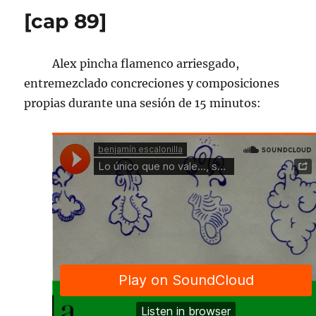
escribir
[cap 89]
en
sus
zapatillas
Alex pincha flamenco arriesgado,
entremezclado concreciones y composiciones
propias durante una sesión de 15 minutos: