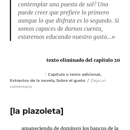
contemplar una puesta de sol? Uno
puede creer que prefiere lo primero
aunque lo que disfruta es lo segundo. Si
somos capaces de darnos cuenta,
estaremos educando nuestro gusto…»
texto eliminado del capítulo 20
Publicado
Categorías
6 diciembre, 2015
Capítulo o texto adicional
,
el
Extractos de la novela
,
Sobre el gusto
Deja un
en
comentario
Romo.
Frases
de
[la plazoleta]
[cap
20]
amaneciendo de domingo los bancos de la