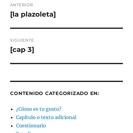
ANTERIOR
de
[la plazoleta]
Entrada
anterior:
entradas
SIGUIENTE
[cap 3]
Entrada
siguiente:
CONTENIDO CATEGORIZADO EN:
¿Cómo es tu gusto?
Capítulo o texto adicional
Cuestionario